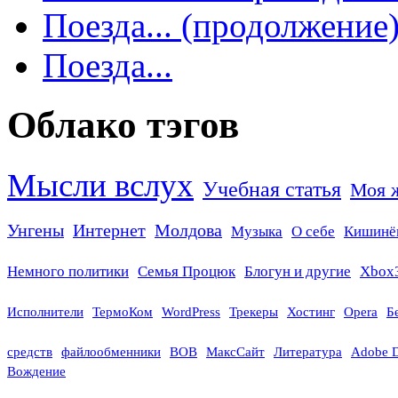
Поезда... (продолжение
Поезда...
Облако тэгов
Мысли вслух
Учебная статья
Моя 
Унгены
Интернет
Молдова
Музыка
О себе
Кишинё
Немного политики
Семья Процюк
Блогун и другие
Xbox
Исполнители
ТермоКом
WordPress
Трекеры
Хостинг
Opera
Б
средств
файлообменники
ВОВ
МаксСайт
Литература
Adobe 
Вождение