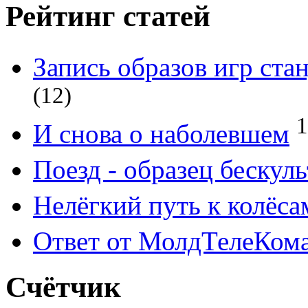
Рейтинг статей
Запись образов игр ст
(12)
1
И снова о наболевшем
Поезд - образец бескул
Нелёгкий путь к колёса
Ответ от МолдТелеКом
Счётчик