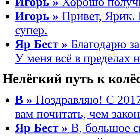
Игорь »
Хорошо получи
Игорь »
Привет, Ярик. 
супер.
Яр Бест »
Благодарю за 
У меня всё в пределах 
Нелёгкий путь к колёс
В »
Поздравляю! С 2017
вам почитать, чем зако
Яр Бест »
B, большое с