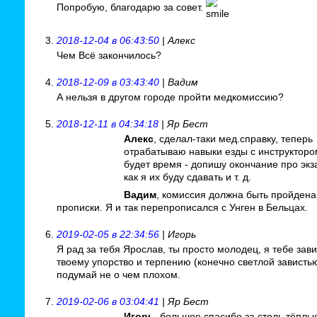
Попробую, благодарю за совет.
2018-12-04 в 06:43:50
| Алекс
Чем Всё закончилось?
2018-12-09 в 03:43:40
| Вадим
А нельзя в другом городе пройти медкомиссию?
2018-12-11 в 04:34:18
| Яр Бест
Алекс
, сделал-таки мед.справку, теперь
отрабатываю навыки езды с инструкторо
будет время - допишу окончание про эк
как я их буду сдавать и т. д.
Вадим
, комиссия должна быть пройдена
прописки. Я и так перепрописался с Унген в Бельцах.
2019-02-05 в 22:34:56
| Игорь
Я рад за тебя Ярослав, ты просто молодец, я тебе зав
твоему упорство и терпению (конечно светлой зависть
подумай не о чем плохом.
2019-02-06 в 03:04:41
| Яр Бест
Игорь
, большое спасибо за столь тёплы