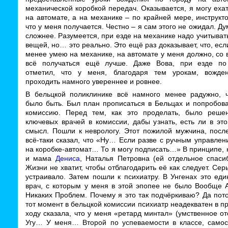
механической коробкой передач. Оказывается, я могу еха
на автомате, а на механике – по крайней мере, инструкто
что у меня получается. Честно – я сам этого не ожидал. Ду
сложнее. Разумеется, при езде на механике надо учитыват
вещей, но… это реально. Это ещё раз доказывает, что, есл
менее умею на механике, на автомате у меня должно, со
всё получаться ещё лучше. Даже Вова, при езде по
отметил, что у меня, благодаря тем урокам, вожде
проходить намного увереннее и ровнее.
В бельцкой поликлинике всё намного менее радужно, 
было быть. Был план прописаться в Бельцах и попробова
комиссию. Перед тем, как это проделать, было реше
ключевых врачей в комиссии, дабы узнать, есть ли в эт
смысл. Пошли к неврологу. Этот пожилой мужчина, после
всё-таки сказал, что «Ну… Если разве с ручным управле
на коробке-автомат… То я могу подписать…» В принципе, 
и мама
Дениса
, Наталья Петровна (ей отдельное спасиб
Жизни не хватит, чтобы отблагодарить её как следует. Серь
устраивало. Затем пошли к психиатру. В Унгенах это ед
врач, с которым у меня в этой эпопее не было Вообще 
Никаких Проблем. Почему я это так подчёркиваю? Да пот
тот момент в бельцкой комиссии психиатр неадекватен в п
ходу сказала, что у меня «ретард минтал» (умственное от
Угу… У меня… Второй по успеваемости в классе, самос