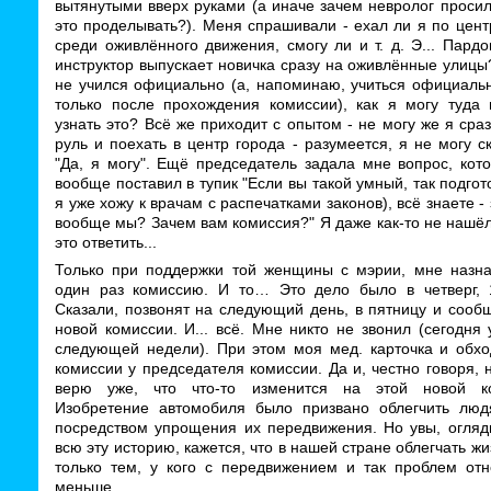
вытянутыми вверх руками (а иначе зачем невролог проси
это проделывать?). Меня спрашивали - ехал ли я по цент
среди оживлённого движения, смогу ли и т. д. Э... Пардо
инструктор выпускает новичка сразу на оживлённые улиц
не учился официально (а, напоминаю, учиться официальн
только после прохождения комиссии), как я могу туда 
узнать это? Всё же приходит с опытом - не могу же я сраз
руль и поехать в центр города - разумеется, я не могу ск
"Да, я могу". Ещё председатель задала мне вопрос, кот
вообще поставил в тупик "Если вы такой умный, так подгот
я уже хожу к врачам с распечатками законов), всё знаете -
вообще мы? Зачем вам комиссия?" Я даже как-то не нашёл
это ответить...
Только при поддержки той женщины с мэрии, мне назн
один раз комиссию. И то… Это дело было в четверг, 
Сказали, позвонят на следующий день, в пятницу и сооб
новой комиссии. И... всё. Мне никто не звонил (сегодня
следующей недели). При этом моя мед. карточка и обхо
комиссии у председателя комиссии. Да и, честно говоря, 
верю уже, что что-то изменится на этой новой к
Изобретение автомобиля было призвано облегчить люд
посредством упрощения их передвижения. Но увы, огляд
всю эту историю, кажется, что в нашей стране облегчать ж
только тем, у кого с передвижением и так проблем отн
меньше.