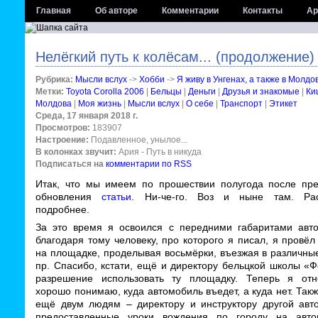
Главная
Об авторе
Комментарии
Контакты
Ар
Нелёгкий путь к колёсам... (продолжение)
Рубрика:
Мысли вслух
->
Хобби
->
Я живу в Унгенах, а также в Молдо
Метки:
Toyota Corolla 2006
|
Бельцы
|
Деньги
|
Друзья и знакомые
|
Ки
Молдова
|
Моя жизнь
|
Мысли вслух
|
О себе
|
Транспорт
|
Этикет
Среда, 17 января 2018 г.
Просмотров:
183907
Настроение:
Подавленное, унылое...
В колонках звучит:
Ария - Путь в никуда
Подписаться на
комментарии по RSS
Итак, что мы имеем по прошествии полугода после пр
обновления
статьи
. Ни-че-го. Воз и ныне там. Рас
подробнее.
За это время я освоился с передними габаритами авт
благодаря тому человеку, про которого я писал, я провёл
на площадке, проделывая восьмёрки, въезжая в различны
пр. Спасибо, кстати, ещё и директору бельцкой школы «
разрешение использовать ту площадку. Теперь я отн
хорошо понимаю, куда автомобиль въедет, а куда нет. Так
ещё двум людям – директору и инструктору другой авт
предоставленные уроки вождения по городу на авт