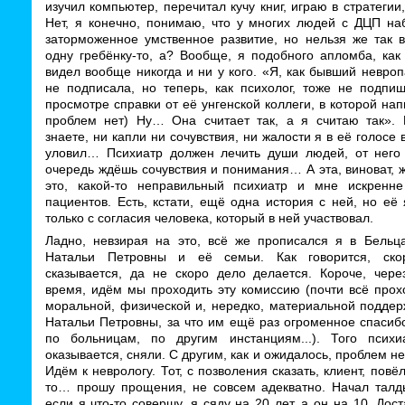
изучил компьютер, перечитал кучу книг, играю в стратегии
Нет, я конечно, понимаю, что у многих людей с ДЦП на
заторможенное умственное развитие, но нельзя же так 
одну гребёнку-то, а? Вообще, я подобного апломба, как
видел вообще никогда и ни у кого. «Я, как бывший невроп
не подписала, но теперь, как психолог, тоже не подпиш
просмотре справки от её унгенской коллеги, в которой нап
проблем нет) Ну… Она считает так, а я считаю так». 
знаете, ни капли ни сочувствия, ни жалости я в её голосе
уловил… Психиатр должен лечить души людей, от него
очередь ждёшь сочувствия и понимания… А эта, виноват,
это, какой-то неправильный психиатр и мне искренн
пациентов. Есть, кстати, ещё одна история с ней, но её
только с согласия человека, который в ней участвовал.
Ладно, невзирая на это, всё же прописался я в Бельц
Натальи Петровны и её семьи. Как говорится, ско
сказывается, да не скоро дело делается. Короче, через
время, идём мы проходить эту комиссию (почти всё прох
моральной, физической и, нередко, материальной поддер
Натальи Петровны, за что им ещё раз огроменное спасиб
по больницам, по другим инстанциям...). Того психи
оказывается, сняли. С другим, как и ожидалось, проблем не
Идём к неврологу. Тот, с позволения сказать, клиент, повёл
то… прошу прощения, не совсем адекватно. Начал талды
если я что-то совершу, я сяду на 20 лет, а он на 10. Дос