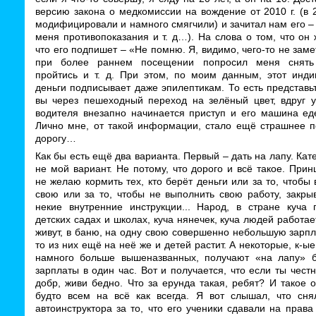
версию закона о медкомиссии на вождение от 2010 г. (в 2
модифицировали и намного смягчили) и зачитал нам его – 
меня противопоказания и т. д…). На слова о том, что он 
что его подпишет – «Не помню. Я, видимо, чего-то не заме
при более раннем посещении попросил меня снять 
пройтись и т. д. При этом, по моим данным, этот инди
деньги подписывает даже эпилептикам. То есть представь
вы через пешеходный переход на зелёный цвет, вдруг у 
водителя внезапно начинается приступ и его машина еде
Лично мне, от такой информации, стало ещё страшнее п
дорогу…
Как бы есть ещё два варианта. Первый – дать на лапу. Кат
не мой вариант. Не потому, что дорого и всё такое. При
не желаю кормить тех, кто берёт деньги или за то, чтобы
свою или за то, чтобы не выполнить свою работу, закры
некие внутренние инструкции... Народ, в стране куча 
детских садах и школах, куча нянечек, куча людей работае
живут, в баню, на одну свою совершенно небольшую зарпла
то из них ещё на неё же и детей растит. А некоторые, к-ы
намного больше вышеназванных, получают «на лапу» 
зарплаты в один час. Вот и получается, что если ты чест
добр, живи бедно. Что за ерунда такая, ребят? И такое
будто всем на всё как всегда. Я вот слышал, что сня
автоинструктора за то, что его ученики сдавали на права