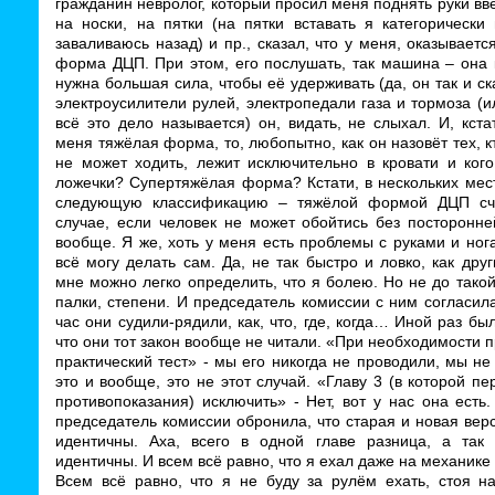
гражданин невролог, который просил меня поднять руки вве
на носки, на пятки (на пятки вставать я категорически
заваливаюсь назад) и пр., сказал, что у меня, оказываетс
форма ДЦП. При этом, его послушать, так машина – она 
нужна большая сила, чтобы её удерживать (да, он так и ск
электроусилители рулей, электропедали газа и тормоза (и
всё это дело называется) он, видать, не слыхал. И, кста
меня тяжёлая форма, то, любопытно, как он назовёт тех, 
не может ходить, лежит исключительно в кровати и кого
ложечки? Супертяжёлая форма? Кстати, в нескольких мес
следующую классификацию – тяжёлой формой ДЦП сч
случае, если человек не может обойтись без посторонн
вообще. Я же, хоть у меня есть проблемы с руками и ног
всё могу делать сам. Да, не так быстро и ловко, как друг
мне можно легко определить, что я болею. Но не до такой
палки, степени. И председатель комиссии с ним согласил
час они судили-рядили, как, что, где, когда… Иной раз бы
что они тот закон вообще не читали. «При необходимости 
практический тест» - мы его никогда не проводили, мы не
это и вообще, это не этот случай. «Главу 3 (в которой п
противопоказания) исключить» - Нет, вот у нас она есть
председатель комиссии обронила, что старая и новая вер
идентичны. Аха, всего в одной главе разница, а так 
идентичны. И всем всё равно, что я ехал даже на механике 
Всем всё равно, что я не буду за рулём ехать, стоя на