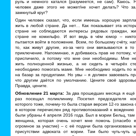
руль и немного катался (разумеется, не сам). Каюсь. Н
человек даже этого не может/не хочет делать? Что за
замкнутый круг?
Один человек сказал, что, если имеешь хорошую зарпла
жить в любой стране. Да нет… Как показывает эта истор
стране не соблюдаются интересы рядовых граждан, жи
стране не комильфо. И вот ведь в чём юмор – никт
пытается войти в положение. Всем, по большому счёту, на
то, как живут другие, из-за чего они ввязываются в то
приключение. Напоминаю, я добиваюсь прав не потому, ч
приспичило, а потому что мне они необходимы. Мне н
жить полноценной жизнью, а не сидеть в четырёх ст
необходимо помогать маме. Мне необходимо ходить по м
на базар за продуктами. Но увы – я должен завоевать пр
что другим даётся по умолчанию. Цените своё здоровь
Правда, цените.
Обновление 21 марта:
За два прошедших месяца я ещё 
раз посещал поликлинику. Посетил председателя ко
которого тоже, почему-то была старая версия 12-го закона о
в котором перечислен ряд противопоказаний к вождению 
были убраны 4 апреля 2016 года. Был в мэрии Бельц, там
женщина, которая очень хочет мне помочь (спасибо ей
огромное за участие) – с её подачи была организована 
присутствии адвоката от мэрии. Там было чуть-чуть ц