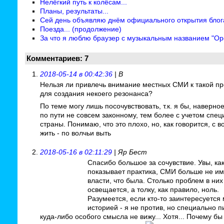
Нелёгкий путь к колёсам...
Планы, результаты...
Сей день объявляю днём официального открытия блог
Поезда... (продолжение)
За что я люблю браузер с музыкальным названием "Op
Комментариев: 7
2018-05-14 в 00:42:36
| В
Нельзя ли привлечь внимание местных СМИ к такой п
для создания некоего резонанса?
По теме могу лишь посочувствовать, т.к. я бы, наверно
по пути не совсем законному, тем более с учетом спе
страны. Понимаю, что это плохо, но, как говорится, с 
жить - по волчьи выть
2018-05-16 в 02:11:29
| Яр Бест
Спасибо большое за сочувствие. Увы, ка
показывает практика, СМИ больше не им
власти, что была. Столько проблем в них
освещается, а толку, как правило, ноль.
Разумеется, если кто-то заинтересуется
историей - я не против, но специально п
куда-либо особого смысла не вижу... Хотя... Почему бы