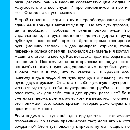
раза, дескать, они не вносили соответствующим людям "
Разумеется, это всё слухи. И про эпилептиков, и про ин
Но... Они же не с нуля возникли.
Второй вариант – идти по пути переоборудования свое
сдачи её в аренду в автошколу и пр... Но это путь дорогой
да и вообще… Пробовал я рулить одной рукой (пр
управлении одна рука постоянно должна держать ручку
дублирует газ/ножной тормоз). Долгое время тренировал
руль (машину ставили на два домкрата, отрывая, таки
передние колёса от земли, включался двигатель и я крутил 
машина стояла на месте). Как показала практика езды на 
это не моё. Поэтому меня категорически не радует этот
автомобиль такая штука, что, управляя им, надо быть увер
в себе, так и в том, что ты сможешь, в нужный мом
повернуть куда надо. Я не чувствую руль и машину так же,
рулю двумя руками. От этого я себя чувствую неуверенн
человек чувствует себя неуверенно за рулём - он пре
опасность, как для себя, так и для других, разве нет? Да 
уже ехать, держа руки на руле, ноги на педалях. Но очень 
это понимают все, кроме врачей, которые даже слушать 
практическом тесте.
Если подумать – тут ещё одна ерундистика – как челове
положенный по закону практический тест, если его не хот
вождению? Это я тут пошёл чуть кривым путём - садился б