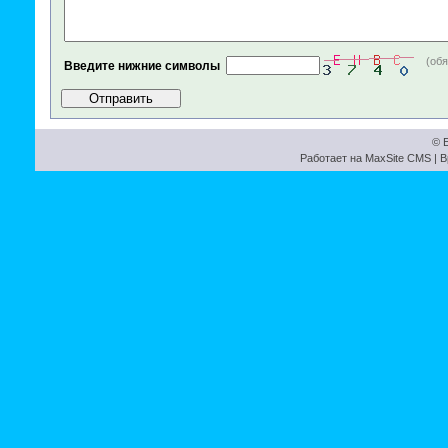
(об
Введите нижние символы
© Б
Работает на
MaxSite CMS
| В