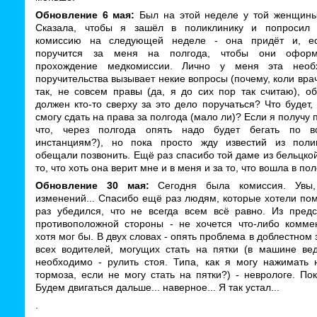
Обновление 6 мая:
Был на этой неделе у той женщины
Сказала, чтобы я зашёл в поликлинику и попросил 
комиссию на следующей неделе - она придёт и, ес
поручится за меня на полгода, чтобы они офор
прохождение медкомиссии. Лично у меня эта необх
поручительства вызывает некие вопросы (почему, коли вра
так, не совсем правы (да, я до сих пор так считаю), о
должен кто-то сверху за это дело поручаться? Что будет,
смогу сдать на права за полгода (мало ли)? Если я получу 
что, через полгода опять надо будет бегать по в
инстанциям?), но пока просто жду известий из поли
обещали позвонить. Ещё раз спасибо той даме из бельцко
то, что хоть она верит мне и в меня и за то, что вошла в по
Обновление 30 мая:
Сегодня была комиссия. Увы,
изменений... Спасибо ещё раз людям, которые хотели по
раз убедился, что не всегда всем всё равно. Из предс
противоположной стороны - не хочется что-либо коммен
хотя мог бы. В двух словах - опять проблема в доблестном
всех водителей, могущих стать на пятки (в машине вед
необходимо - рулить стоя. Типа, как я могу нажимать 
тормоза, если не могу стать на пятки?) - неврологе. Пок
Будем двигаться дальше... наверное... Я так устал...
.